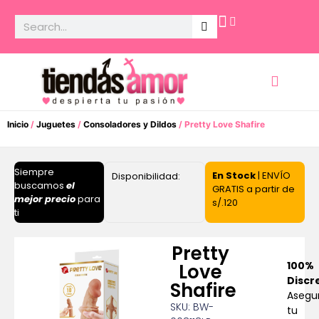
Potencia Sexual
Inicio
/
Juguetes
/
Consoladores y Dildos
/ Pretty Love Shafire
Siempre
En Stock
| ENVÍO
Disponibilidad:
buscamos
el
GRATIS a partir de
mejor precio
para
s/.120
ti
Pretty
100%
Love
Discr
Shafire
Asegu
SKU: BW-
tu