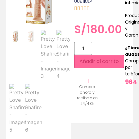
008118LP
intimi
Produ
Origin
S/
180.00
y
Garan
¿Tien
duda
Comp
Añadir al carrito
por
teléf
964 
Compra
ahora y
recíbelo en
24/48h