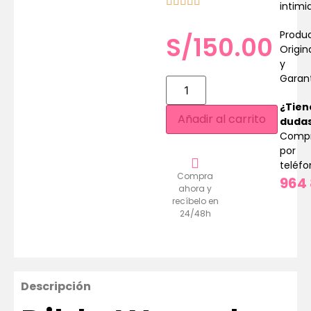
intimi
Produ
S/
150.00
Origin
y
Garan
¿Tien
Añadir al carrito
duda
Comp
por
teléf
Compra
964 
ahora y
recíbelo en
24/48h
Descripción