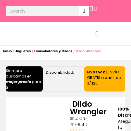
Potencia Sexual
Inicio
/
Juguetes
/
Consoladores y Dildos
/ Dildo Wrangler
Siempre
En Stock
| ENVÍO
Disponibilidad:
buscamos
el
GRATIS a partir de
mejor precio
para
s/.120
ti
Dildo
100%
Wrangler
Discr
SKU: CN-
Asegu
711790417
tu