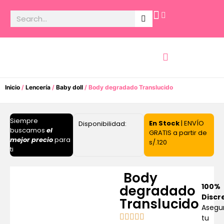
Potencia Sexual
Inicio
/
Lencería
/
Baby doll
/ Body degradado Translucido
Siempre
En Stock
| ENVÍO
Disponibilidad:
buscamos
el
GRATIS a partir de
mejor precio
para
s/.120
ti
Body
100%
degradado
Discr
Translucido
Asegu
tu