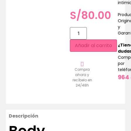
intimi
S/
80.00
Produ
Origin
y
Garan
¿Tien
Añadir al carrito
duda
Comp
por
teléf
Compra
ahora y
964 
recíbelo en
24/48h
Descripción
Body