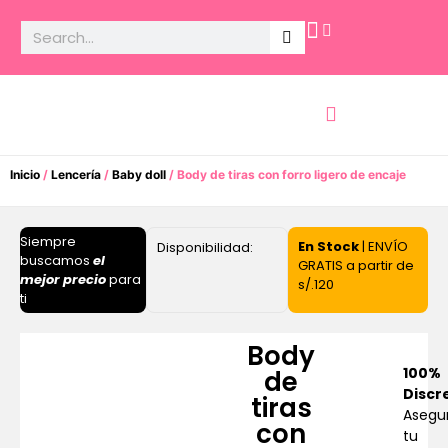
Potencia Sexual
Inicio
/
Lencería
/
Baby doll
/ Body de tiras con forro ligero de encaje
Siempre
En Stock
| ENVÍO
Disponibilidad:
buscamos
el
GRATIS a partir de
mejor precio
para
s/.120
ti
Body
100%
de
Discr
tiras
Asegu
con
tu