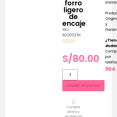
forro
intimi
ligero
Produ
de
Origin
encaje
y
SKU:
Garan
BD20037N
¿Tien
duda
Comp
S/
80.00
por
teléf
964 
Añadir al carrito
Compra
ahora y
recíbelo en