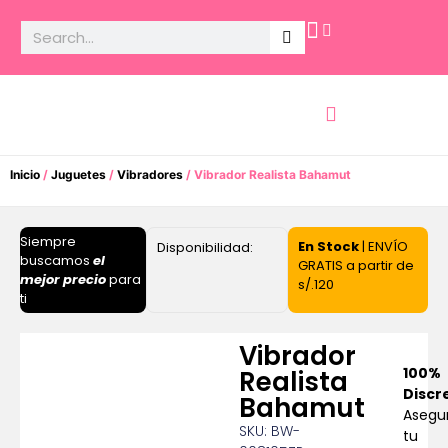
Potencia Sexual
Inicio
/
Juguetes
/
Vibradores
/ Vibrador Realista Bahamut
Siempre
En Stock
| ENVÍO
Disponibilidad:
buscamos
el
GRATIS a partir de
mejor precio
para
s/.120
ti
Vibrador
100%
Realista
Discr
Bahamut
Asegu
SKU: BW-
tu