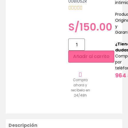
008105ZR
intimi
Produ
Origin
S/
150.00
y
Garan
¿Tien
duda
Comp
Añadir al carrito
por
teléf
964 
Compra
ahora y
recíbelo en
24/48h
Descripción