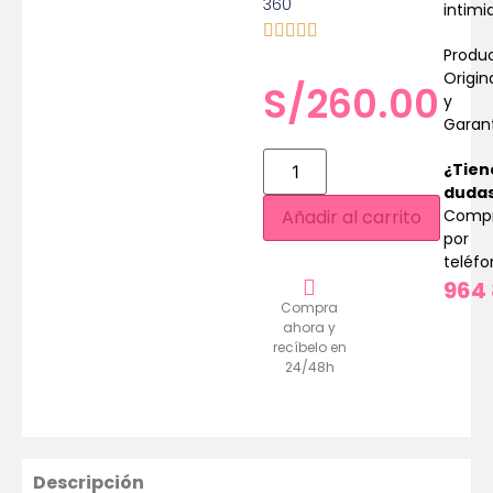
360
intimi
Produ
Origin
S/
260.00
y
Garan
¿Tien
duda
Comp
Añadir al carrito
por
teléf
964 
Compra
ahora y
recíbelo en
24/48h
Descripción