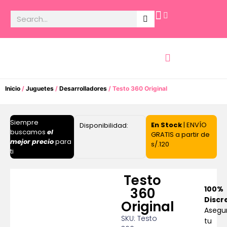
Potencia Sexual
Inicio
/
Juguetes
/
Desarrolladores
/ Testo 360 Original
Siempre
En Stock
| ENVÍO
Disponibilidad:
buscamos
el
GRATIS a partir de
mejor precio
para
s/.120
ti
Testo
100%
360
Discr
Original
Asegu
SKU: Testo
tu