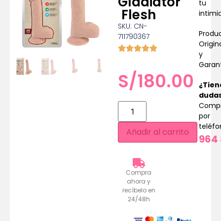
Gladiator
tu
Flesh
intimi
SKU: CN-
Produ
711790367
Origin
y
Garan
S/
180.00
¿Tien
duda
Comp
por
teléf
Añadir al carrito
964 
Compra
ahora y
recíbelo en
24/48h