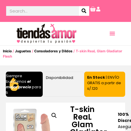
Inicio
/
Juguetes
/
Consoladores y Dildos
/ T-skin ReaL Glam Gladiator
Flesh
Siempre
En Stock
| ENVÍO
Disponibilidad:
buscamos
el
GRATIS a partir de
mejor precio
para
s/.120
ti
T-skin
100%
ReaL
Discr
Glam
Asegu