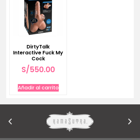
DirtyTalk
Interactive Fuck My
Cock
S/
550.00
Añadir al carrito