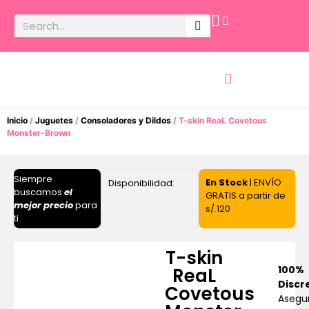
Potencia Sexual
Inicio
/
Juguetes
/
Consoladores y Dildos
/ T-skin ReaL Covetous
Monster-Brown
Siempre
En Stock
| ENVÍO
Disponibilidad:
buscamos
el
GRATIS a partir de
mejor precio
para
s/.120
ti
T-skin
100%
ReaL
Discr
Covetous
Asegu