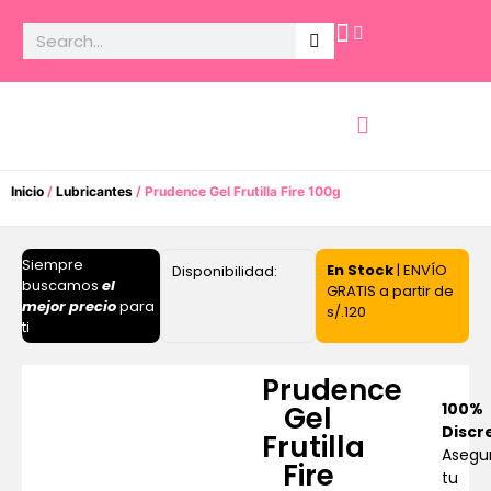
Potencia Sexual
Inicio
/
Lubricantes
/ Prudence Gel Frutilla Fire 100g
Siempre
En Stock
| ENVÍO
Disponibilidad:
buscamos
el
GRATIS a partir de
mejor precio
para
s/.120
ti
Prudence
100%
Gel
Discr
Frutilla
Asegu
Fire
tu