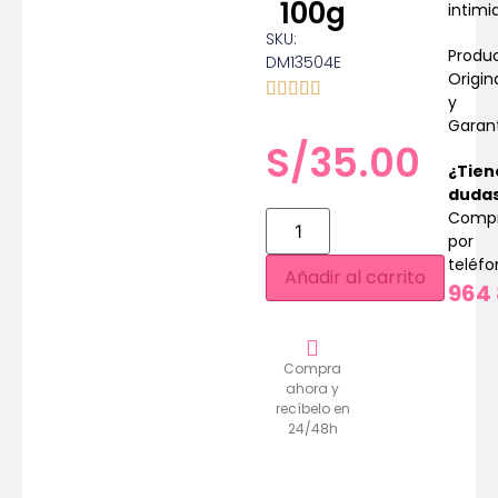
100g
intimi
SKU:
Produ
DM13504E
Origin
y
Garan
S/
35.00
¿Tien
duda
Comp
por
teléf
Añadir al carrito
964 
Compra
ahora y
recíbelo en
24/48h