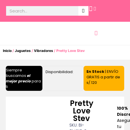
Potencia Sexual
Inicio
/
Juguetes
/
Vibradores
/ Pretty Love Stev
Siempre
En Stock
| ENVÍO
Disponibilidad:
buscamos
el
GRATIS a partir de
mejor precio
para
s/.120
ti
Pretty
100%
Love
Discr
Stev
Asegu
SKU: BI-
tu