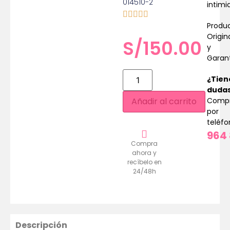
014510-2
intimi
Produ
Origin
S/
150.00
y
Garan
¿Tien
duda
Comp
Añadir al carrito
por
teléf
964 
Compra
ahora y
recíbelo en
24/48h
Descripción