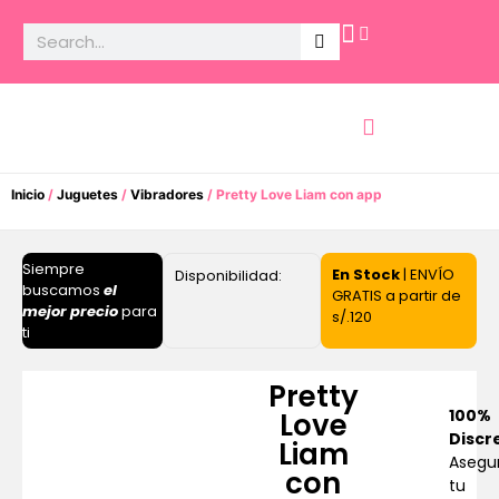
Potencia Sexual
Inicio
/
Juguetes
/
Vibradores
/ Pretty Love Liam con app
Siempre
En Stock
| ENVÍO
Disponibilidad:
buscamos
el
GRATIS a partir de
mejor precio
para
s/.120
ti
Pretty
100%
Love
Discr
Liam
Asegu
con
tu