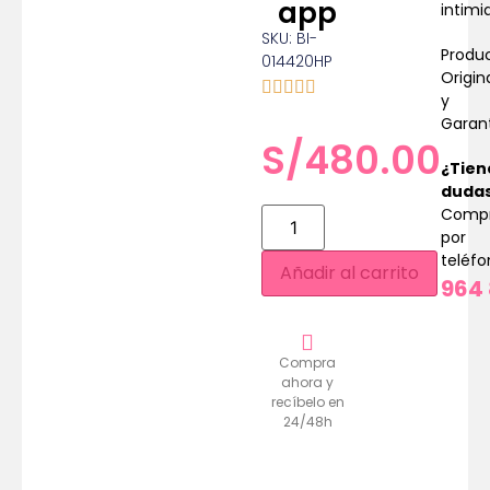
app
intimi
SKU: BI-
Produ
014420HP
Origin
y
Garan
S/
480.00
¿Tien
duda
Comp
por
teléf
Añadir al carrito
964 
Compra
ahora y
recíbelo en
24/48h