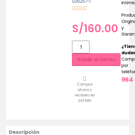
026257-1
intimi
Produ
Origin
S/
160.00
y
Garan
¿Tien
duda
Comp
Añadir al carrito
por
teléf
964 
Compra
ahora y
recíbelo en
24/48h
Descripción