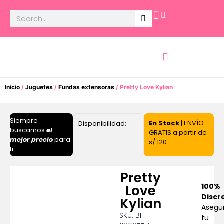
Potencia Sexual
Inicio
/
Juguetes
/
Fundas extensoras
/ Pretty Love Kylian
Siempre
En Stock
| ENVÍO
Disponibilidad:
buscamos
el
GRATIS a partir de
mejor precio
para
s/.120
ti
Pretty
100%
Love
Discr
Kylian
Asegu
SKU: BI-
tu