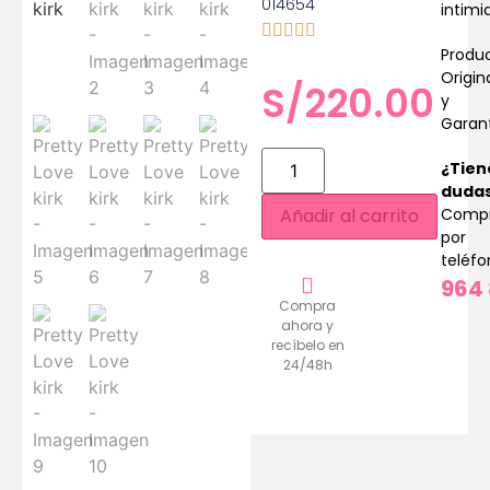
014654
intimi
Produ
Origin
S/
220.00
y
Garan
¿Tien
duda
Comp
Añadir al carrito
por
teléf
964 
Compra
ahora y
recíbelo en
24/48h