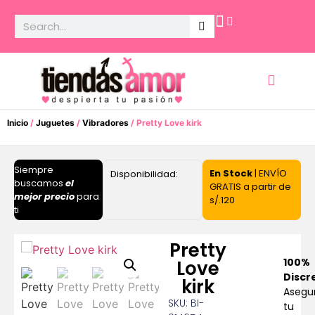
Potencia Sexual
Inicio
/
Juguetes
/
Vibradores
/ Pretty Love kirk
Siempre
En Stock
| ENVÍO
Disponibilidad:
buscamos
el
GRATIS a partir de
mejor precio
para
s/.120
ti
Pretty
100%
Love
Discr
kirk
Asegu
SKU: BI-
tu