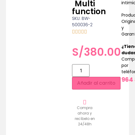
Multi
intimi
function
Produ
SKU: BW-
Origin
500036-2
y
Garan
¿Tien
S/
380.00
duda
Comp
por
teléf
964 
Añadir al carrito
Compra
ahora y
recíbelo en
24/48h