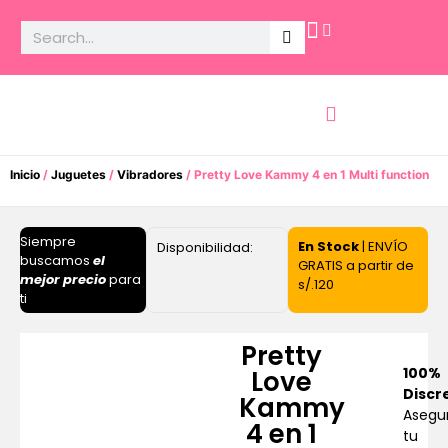
Potencia Sexual
Inicio
/
Juguetes
/
Vibradores
/ Pretty Love Kammy 4 en 1 Multi function
Siempre
En Stock
| ENVÍO
Disponibilidad:
buscamos
el
GRATIS a partir de
mejor precio
para
s/.120
ti
Pretty
100%
Love
Discr
Kammy
Asegu
4 en 1
tu