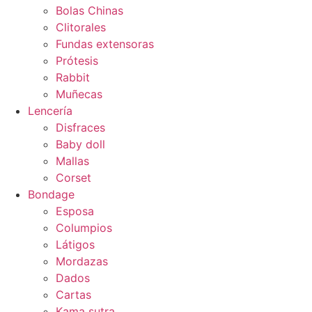
Bolas Chinas
Clitorales
Fundas extensoras
Prótesis
Rabbit
Muñecas
Lencería
Disfraces
Baby doll
Mallas
Corset
Bondage
Esposa
Columpios
Látigos
Mordazas
Dados
Cartas
Kama sutra