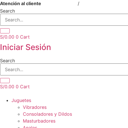
Ir
Atención al cliente
511 540 0224
/
964 864 773
al
Search
contenido
S/
0.00
0
Cart
Iniciar Sesión
Search
S/
0.00
0
Cart
Juguetes
Vibradores
Consoladores y Dildos
Masturbadores
Anales