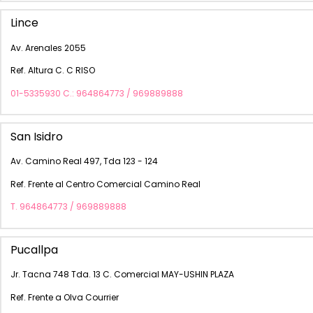
Lince
Av. Arenales 2055
Ref. Altura C. C RISO
01-5335930 C.: 964864773 / 969889888
San Isidro
Av. Camino Real 497, Tda 123 - 124
Ref. Frente al Centro Comercial Camino Real
T. 964864773 / 969889888
Pucallpa
Jr. Tacna 748 Tda. 13 C. Comercial MAY-USHIN PLAZA
Ref. Frente a Olva Courrier