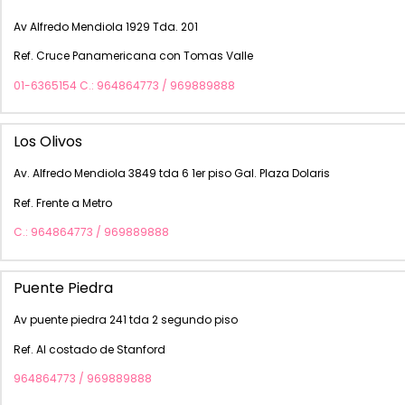
Av Alfredo Mendiola 1929 Tda. 201
Ref. Cruce Panamericana con Tomas Valle
01-6365154 C.: 964864773 / 969889888
Los Olivos
Av. Alfredo Mendiola 3849 tda 6 1er piso Gal. Plaza Dolaris
Ref. Frente a Metro
C.: 964864773 / 969889888
Puente Piedra
Av puente piedra 241 tda 2 segundo piso
Ref. Al costado de Stanford
964864773 / 969889888