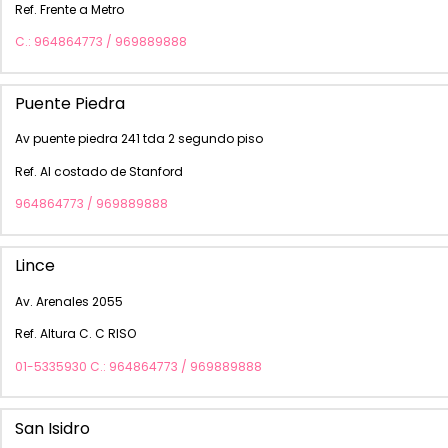
Ref. Frente a Metro
C.: 964864773 / 969889888
Puente Piedra
Av puente piedra 241 tda 2 segundo piso
Ref. Al costado de Stanford
964864773 / 969889888
Lince
Av. Arenales 2055
Ref. Altura C. C RISO
01-5335930 C.: 964864773 / 969889888
San Isidro