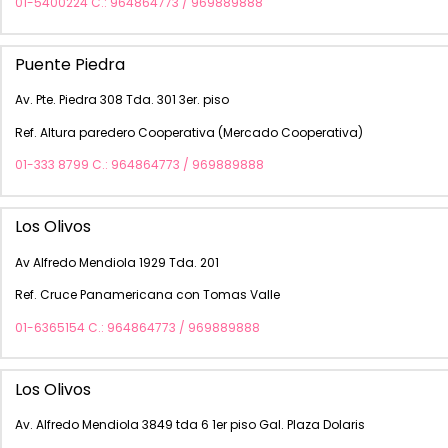
01-5400224 C.: 964864773 / 969889888
Puente Piedra
Av. Pte. Piedra 308 Tda. 301 3er. piso
Ref. Altura paredero Cooperativa (Mercado Cooperativa)
01-333 8799 C.: 964864773 / 969889888
Los Olivos
Av Alfredo Mendiola 1929 Tda. 201
Ref. Cruce Panamericana con Tomas Valle
01-6365154 C.: 964864773 / 969889888
Los Olivos
Av. Alfredo Mendiola 3849 tda 6 1er piso Gal. Plaza Dolaris