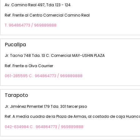
Av. Camino Real 497, Tda 123 - 124
Ref. Frente al Centro Comercial Camino Real
T. 964864773 / 969889888
Pucallpa
Jr. Tacna 748 Tda. 13 C. Comercial MAY-USHIN PLAZA
Ref. Frente a Olva Courrier
061-285595 C.: 964864773 / 969889888
Tarapoto
Jr. Jiménez Pimentel 179 Tda. 301 tercer piso
Ref. A medía cuadra de la Plaza de Armas, al costado de caja Huan
042-634984 C.: 964864773 / 969889888