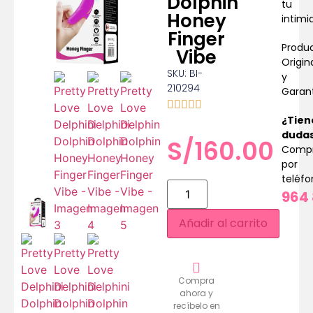
Dolphin
tu
Honey
intimi
Finger
Produ
Vibe
Origin
SKU: BI-
y
210294
Garan
¿Tien
duda
S/
160.00
Comp
por
teléf
964 
Añadir al carrito
Compra
ahora y
recíbelo en