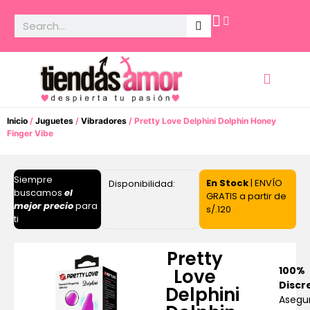
Potencia Sexual
Inicio
/
Juguetes
/
Vibradores
/ Pretty Love Delphini Dolphin Honey
Finger Vibe
Siempre
En Stock
| ENVÍO
Disponibilidad:
buscamos
el
GRATIS a partir de
mejor precio
para
s/.120
ti
Pretty
100%
Love
Discr
Delphini
Asegu