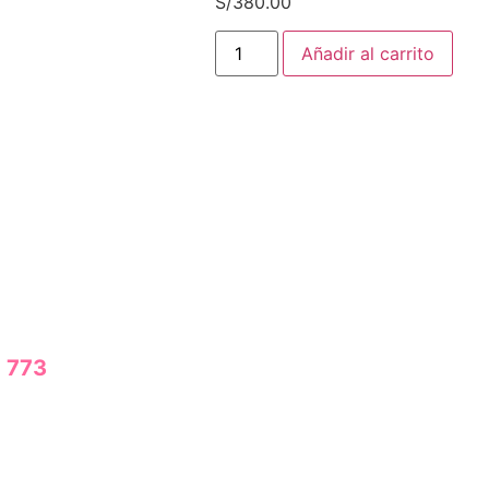
S/
380.00
Añadir al carrito
 773