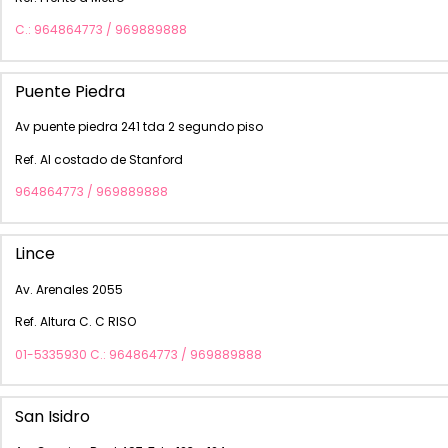
C.: 964864773 / 969889888
Puente Piedra
Av puente piedra 241 tda 2 segundo piso
Ref. Al costado de Stanford
964864773 / 969889888
Lince
Av. Arenales 2055
Ref. Altura C. C RISO
01-5335930 C.: 964864773 / 969889888
San Isidro