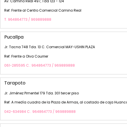
Av. Camino Real 497, Tda 123 - 124
Ref. Frente al Centro Comercial Camino Real
T. 964864773 / 969889888
Pucallpa
Jr. Tacna 748 Tda. 13 C. Comercial MAY-USHIN PLAZA
Ref. Frente a Olva Courrier
061-285595 C.: 964864773 / 969889888
Tarapoto
Jr. Jiménez Pimentel 179 Tda. 301 tercer piso
Ref. A medía cuadra de la Plaza de Armas, al costado de caja Huan
042-634984 C.: 964864773 / 969889888