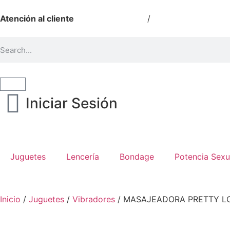
Atención al cliente
511 540 0224
/
964 864 773
Iniciar Sesión
Juguetes
Lencería
Bondage
Potencia Sexu
Inicio
/
Juguetes
/
Vibradores
/ MASAJEADORA PRETTY L