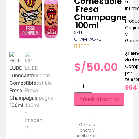
Comestible
tu
Fresa
intimi
Champagne
Produ
100ml
Origin
SKU:
y
CHAMPAGNE
Garan
¿Tien
duda
S/
50.00
Comp
por
teléf
964 
Añadir al carrito
Compra
ahora y
recíbelo en