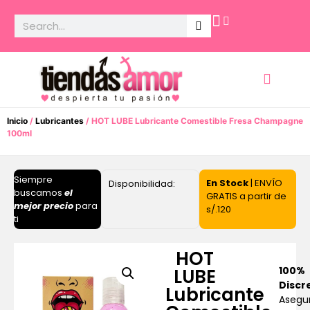
Potencia Sexual
Inicio
/
Lubricantes
/ HOT LUBE Lubricante Comestible Fresa Champagne
100ml
Siempre
En Stock
| ENVÍO
Disponibilidad:
buscamos
el
GRATIS a partir de
mejor precio
para
s/.120
ti
HOT
100%
LUBE
Discr
Lubricante
Asegu