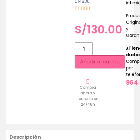
014836
intimi
Produ
Origin
S/
130.00
y
Garan
¿Tien
duda
Comp
Añadir al carrito
por
teléf
964 
Compra
ahora y
recíbelo en
24/48h
Descripción