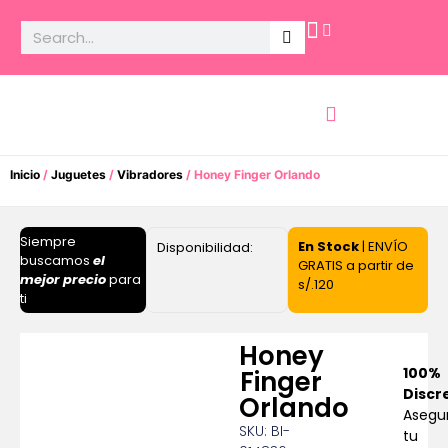
Potencia Sexual
Inicio
/
Juguetes
/
Vibradores
/ Honey Finger Orlando
Siempre
En Stock
| ENVÍO
Disponibilidad:
buscamos
el
GRATIS a partir de
mejor precio
para
s/.120
ti
Honey
100%
Finger
Discr
Orlando
Asegu
SKU: BI-
tu