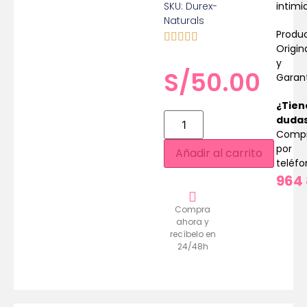
SKU: Durex-
intimi
Naturals
Produ
Origin
y
S/
50.00
Garan
¿Tien
duda
Comp
por
Añadir al carrito
teléf
964 
Compra
ahora y
recíbelo en
24/48h