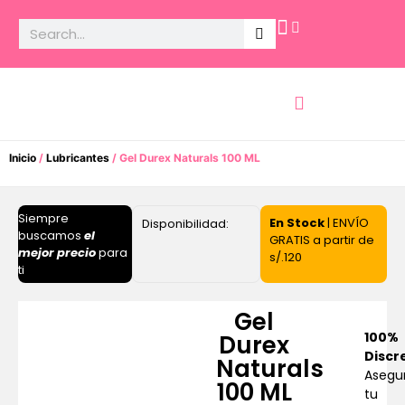
Potencia Sexual
Inicio
/
Lubricantes
/ Gel Durex Naturals 100 ML
Siempre
En Stock
| ENVÍO
Disponibilidad:
buscamos
el
GRATIS a partir de
mejor precio
para
s/.120
ti
Gel
100%
Durex
Discr
Naturals
Asegu
100 ML
tu