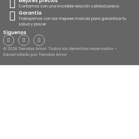
Mejores precios
Contamos con una increíble relación calidad precio
Garantía
Trabajamos con las mejores marcas para garantizar tu
salud y placer
Síguenos
© 2026 Tiendas Amor. Todos los derechos reservados –
Desarrollado por Tiendas Amor