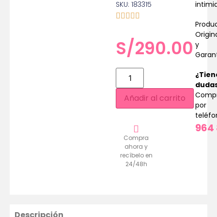
SKU: 183315
intimi
Produ
Origin
S/
290.00
y
Garan
¿Tien
duda
Comp
Añadir al carrito
por
teléf
964 
Compra
ahora y
recíbelo en
24/48h
Descripción