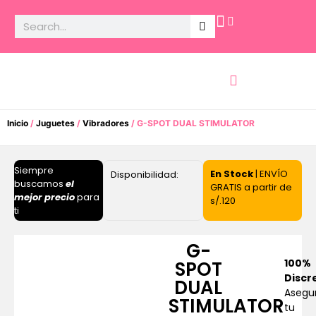
Potencia Sexual
Inicio
/
Juguetes
/
Vibradores
/ G-SPOT DUAL STIMULATOR
Siempre
En Stock
| ENVÍO
Disponibilidad:
buscamos
el
GRATIS a partir de
mejor precio
para
s/.120
ti
G-
100%
SPOT
Discr
DUAL
Asegu
STIMULATOR
tu