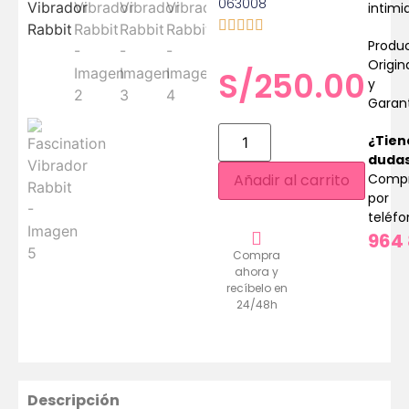
063008
intimi
Produ
Origin
S/
250.00
y
Garan
¿Tien
duda
Comp
Añadir al carrito
por
teléf
964 
Compra
ahora y
recíbelo en
24/48h
Descripción