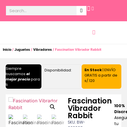
Potencia Sexual
Inicio
/
Juguetes
/
Vibradores
/ Fascination Vibrador Rabbit
Siempre
En Stock
| ENVÍO
Disponibilidad:
buscamos
el
GRATIS a partir de
mejor precio
para
s/.120
ti
Fascination
100%
Vibrador
Discr
Rabbit
Asegu
SKU: BW-
tu