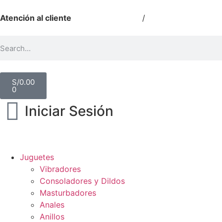
Atención al cliente
511 540 0224
/
964 864 773
S/
0.00
0
Iniciar Sesión
Juguetes
Vibradores
Consoladores y Dildos
Masturbadores
Anales
Anillos