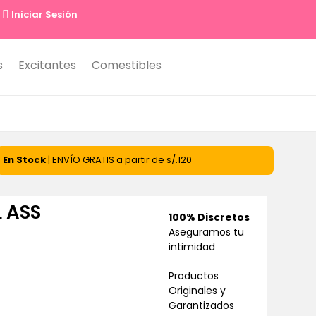
Iniciar Sesión
s
Excitantes
Comestibles
En Stock
| ENVÍO GRATIS a partir de s/.120
L ASS
100% Discretos
Aseguramos tu
intimidad
Productos
0
Originales y
Garantizados