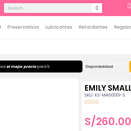
l
Preservativos
Lubricantes
Retardantes
Regalo
mos
el mejor precio
para ti
Disponibilidad:
EMILY SMAL
SKU: XS-MA50001-S
S/
260.0