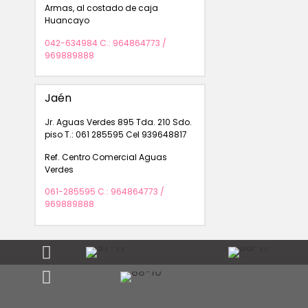
Armas, al costado de caja
Huancayo
042-634984 C.: 964864773 /
969889888
Jaén
Jr. Aguas Verdes 895 Tda. 210 Sdo.
piso T.: 061 285595 Cel 939648817
Ref. Centro Comercial Aguas
Verdes
061-285595 C.: 964864773 /
969889888