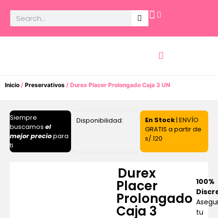
Potencia Sexual
Inicio
/
Preservativos
/ Durex Placer Prolongado Caja 3 UN
Siempre
En Stock
| ENVÍO
Disponibilidad:
buscamos
el
GRATIS a partir de
mejor precio
para
s/.120
ti
Durex
100%
Placer
Discr
Prolongado
Asegu
Caja 3
tu