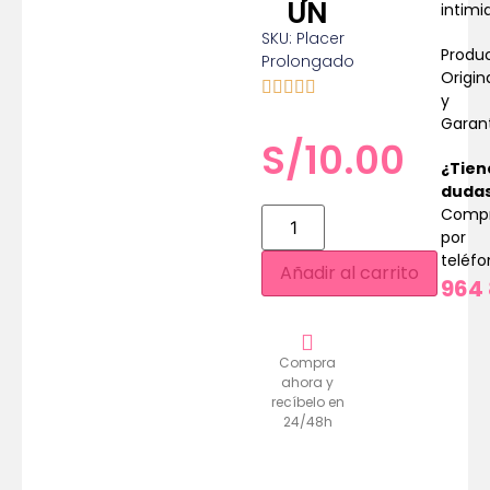
UN
intimi
SKU: Placer
Produ
Prolongado
Origin
y
Garan
S/
10.00
¿Tien
duda
Comp
por
teléf
Añadir al carrito
964 
Compra
ahora y
recíbelo en
24/48h