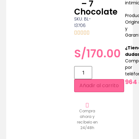
– 7
intimi
Chocolate
Produ
SKU: BL-
Origin
13706
y
Garan
¿Tien
S/
170.00
duda
Comp
por
teléf
964 
Añadir al carrito
Compra
ahora y
recíbelo en
24/48h