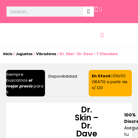
Potencia Sexual
Inicio
/
Juguetes
/
Vibradores
/ Dr. Skin – Dr. Dave – 7 Chocolate
Siempre
En Stock
| ENVÍO
Disponibilidad:
buscamos
el
GRATIS a partir de
mejor precio
para
s/.120
ti
Dr.
100%
Skin –
Discr
Dr.
Asegu
Dave
tu