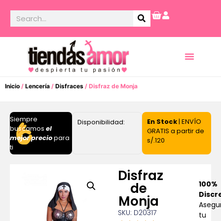
Inicio
/
Lencería
/
Disfraces
/ Disfraz de Monja
Siempre
En Stock
| ENVÍO
Disponibilidad:
buscamos
el
GRATIS a partir de
mejor precio
para
s/.120
ti
Disfraz
100%
de
Discr
Monja
Asegu
SKU: D20317
tu