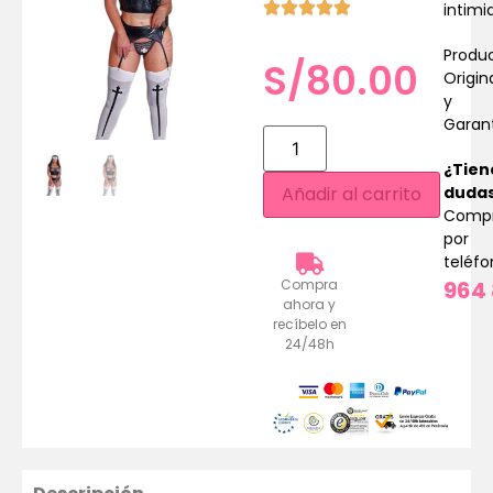
intimi
Produ
S/
80.00
Origin
y
Garan
¿Tien
duda
Añadir al carrito
Comp
por
teléf
964 
Compra
ahora y
recíbelo en
24/48h