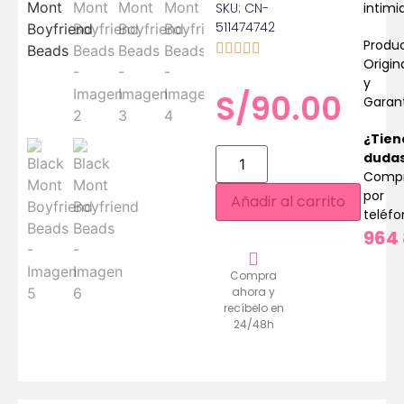
SKU: CN-
intimi
511474742
Produ
Origin
y
S/
90.00
Garan
¿Tien
duda
Comp
por
Añadir al carrito
teléf
964 
Compra
ahora y
recíbelo en
24/48h