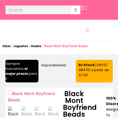
Potencia Sexual
Inicio
/
Juguetes
/
Anales
/ Black Mont Boyfriend Beads
Siempre
En Stock
| ENVÍO
Disponibilidad:
buscamos
el
GRATIS a partir de
mejor precio
para
s/.120
ti
Black
100%
Mont
Discr
Boyfriend
Asegu
Beads
tu