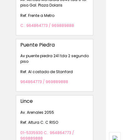
piso Gal. Plaza Dolaris
Ref. Frente a Metro
C.: 964864773 / 969889888
Puente Piedra
Av puente piedra 241 tda 2 segundo
piso
Ref. Al costado de Stanford
964864773 / 969889888
Lince
Av. Arenales 2055
Ref. Altura C. C RISO
01-5335930 C.: 964864773 /
969889888