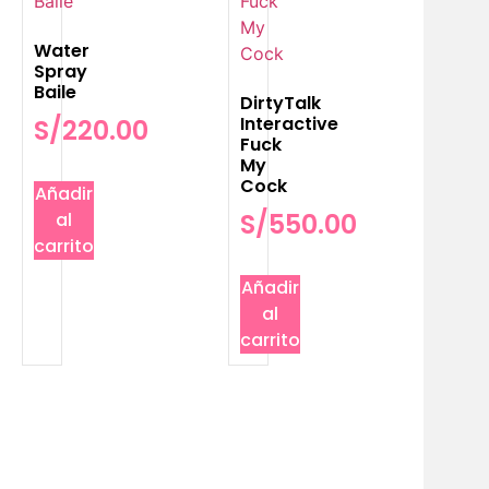
Water
Spray
Baile
DirtyTalk
Interactive
S/
220.00
Fuck
My
Cock
Añadir
S/
550.00
al
carrito
Añadir
al
carrito