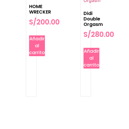
HOME
WRECKER
Didi
Double
S/
200.00
Orgasm
S/
280.00
Añadir
al
Añadir
carrito
al
carrito