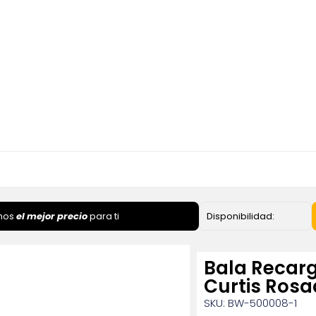
mos
el mejor precio
para ti
Disponibilidad:
Bala Recar
Curtis Ros
SKU: BW-500008-1