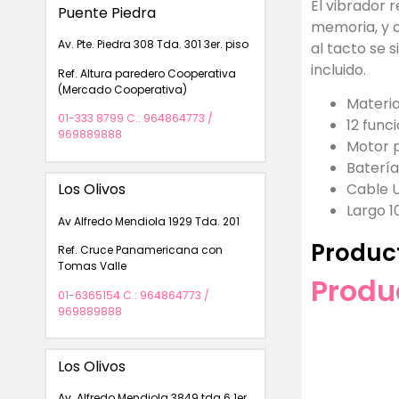
El vibrador 
Puente Piedra
memoria, y 
Av. Pte. Piedra 308 Tda. 301 3er. piso
al tacto se 
incluido.
Ref. Altura paredero Cooperativa
(Mercado Cooperativa)
Materia
01-333 8799 C.: 964864773 /
12 func
969889888
Motor p
Baterí
Cable U
Los Olivos
Largo 1
Av Alfredo Mendiola 1929 Tda. 201
Produc
Ref. Cruce Panamericana con
Tomas Valle
Produ
01-6365154 C.: 964864773 /
969889888
Los Olivos
Av. Alfredo Mendiola 3849 tda 6 1er