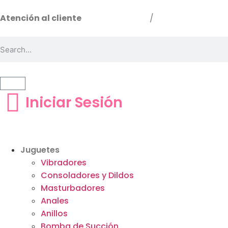
Atención al cliente
511 540 0224
/
964 864 773
Iniciar Sesión
Juguetes
Vibradores
Consoladores y Dildos
Masturbadores
Anales
Anillos
Bomba de Succión