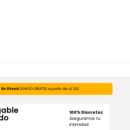
En Stock
| ENVÍO GRATIS a partir de s/.120
gable
100% Discretos
ado
Aseguramos tu
intimidad