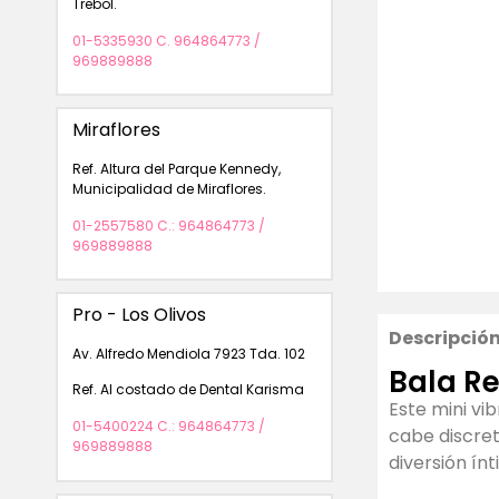
Trebol.
01-5335930 C. 964864773 /
969889888
Miraflores
Ref. Altura del Parque Kennedy,
Municipalidad de Miraflores.
01-2557580 C.: 964864773 /
969889888
Pro - Los Olivos
Descripció
Av. Alfredo Mendiola 7923 Tda. 102
Bala R
Ref. Al costado de Dental Karisma
Este mini vi
01-5400224 C.: 964864773 /
cabe discret
969889888
diversión ín