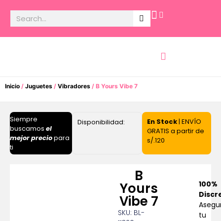
Potencia Sexual
Inicio
/
Juguetes
/
Vibradores
/ B Yours Vibe 7
Siempre
En Stock
| ENVÍO
Disponibilidad:
buscamos
el
GRATIS a partir de
mejor precio
para
s/.120
ti
B
100%
Yours
Discr
Vibe 7
Asegu
SKU: BL-
tu