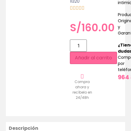
11320
intimi
Produ
Origin
S/
160.00
y
Garan
¿Tien
duda
Comp
Añadir al carrito
por
teléf
964 
Compra
ahora y
recíbelo en
24/48h
Descripción