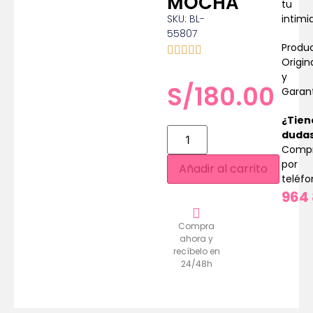
MOCHA
tu
SKU: BL-
intimi
55807
Produ
Origin
y
S/
180.00
Garan
¿Tien
duda
Comp
por
Añadir al carrito
teléf
964 
Compra
ahora y
recíbelo en
24/48h