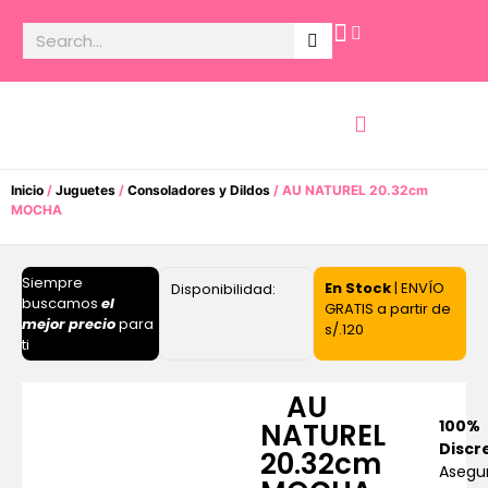
Potencia Sexual
Inicio
/
Juguetes
/
Consoladores y Dildos
/ AU NATUREL 20.32cm
MOCHA
Siempre
En Stock
| ENVÍO
Disponibilidad:
buscamos
el
GRATIS a partir de
mejor precio
para
s/.120
ti
AU
100%
NATUREL
Discr
20.32cm
Asegu